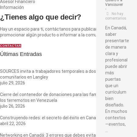
Quiero ir a
Asesor Financiero
Vancouver
Información
•
No hay
¿Tienes algo que decir?​
comentarios
En Canadá,
Hay un espacio para ti, contáctanos para publicar tu emprendimiento,
saber
promocionar algún producto o informar a la comunidad
presentarte
CONTACTAR
de manera
Últimas Entradas
clara y
profesional
puede abrir
SOURCES invita a trabajadores temporales a dos encuentros
más
comunitarios en Langley
puertas
julio 29, 2026
que un
currículum
Cierre del contenedor de donaciones para las familias afectadas por
bien
los terremotos en Venezuela
diseñado.
julio 26, 2026
En muchos
Construyendo redes: el secreto del éxito en Canadá
contextos
abril 22, 2026
—eventos,
…
Networking en Canadá: 3 errores que debes evitar