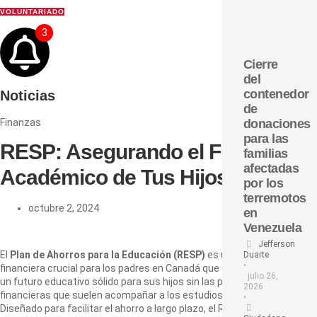
VOLUNTARIADO
3
Cierre
del
contenedor
Noticias
de
Finanzas
donaciones
para las
RESP: Asegurando el Futuro
familias
afectadas
Académico de Tus Hijos
por los
terremotos
octubre 2, 2024
en
Venezuela
Jefferson
El
Plan de Ahorros para la Educación (RESP)
es una herramienta
Duarte
•
financiera crucial para los padres en Canadá que desean garantizar
julio 26,
un futuro educativo sólido para sus hijos sin las preocupaciones
2026
financieras que suelen acompañar a los estudios postsecundarios.
•
Diseñado para facilitar el ahorro a largo plazo, el RESP permite que los