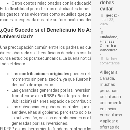
debes
Otros costos relacionados con la educación postsecundaria.
evitar
Esta flexibilidad permite a los estudiantes beneficiarios cubrir tanto
los gastos más evidentes como aquellos que pueden surgir de
geedex
•
manera inesperada durante su formación académica.
abril 22,
2026
•
¿Qué Sucede si el Beneficiario No Asiste a la
Universidad?
Ciudadano
,
Finanzas
,
Quiero ir a
Una preocupación común entre los padres es qué sucede con el
Vancouver
dinero ahorrado si el beneficiario decide no asistir a la universidad o no
•
cursa estudios postsecundarios. La buena noticia es que no perderás
No hay
comentarios
todo el dinero:
Al llegar a
Las
contribuciones originales
pueden retirarse en cualquier
Canadá,
momento sin penalización, ya que fueron hechas con dinero
muchas
después de impuestos.
Las ganancias generadas por las inversiones pueden
personas
transferirse a un
RRSP
(Plan Registrado de Ahorros para la
se enfocan
Jubilación) si tienes espacio de contribución disponible.
únicamente
Las subvenciones gubernamentales que no se utilicen deben
en enviar
ser devueltas al gobierno, pero esto solo se aplica a la parte de
currículums
la subvención, no a las contribuciones ni a las ganancias
y aplicar a
generadas por las inversiones.
ofertas de
El RESP es una herramienta fundamental para los padres que buscan