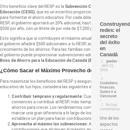
Otro beneficio clave del RESP es la
Subvención Canadiense para la
Educación (CESG)
, que es un incentivo proporcionado por el gobierno
para fomentar el ahorro educativo. Por cada dólar que contribuyas al
RESP, el gobierno aportará un 20% adicional, hasta un máximo de
Construyen
$500 por año, con un límite de por vida de $7,200 por beneficiario.
redes: el
secreto
Esto significa que si contribuyes el máximo anual permitido de $2,500,
del éxito
el gobierno añadirá $500 adicionales a tu RESP, acelerando el
en
crecimiento de los ahorros. Para las familias con ingresos más bajos,
Canadá
el gobierno puede proporcionar subvenciones adicionales a través del
Bono de Ahorro para la Educación de Canadá (BCEC)
.
geedex
•
abril 22,
¿Cómo Sacar el Máximo Provecho del RESP?
2026
•
Para maximizar los beneficios del RESP y asegurar el futuro
Ciudadano
,
educativo de tus hijos, considera las siguientes estrategias:
Finanzas
,
Quiero ir a
Vancouver
Contribuir temprano y regularmente:
Cuanto antes
•
comiences a contribuir al RESP, más tiempo tendrán tus
No hay
ahorros para crecer. Los rendimientos compuestos pueden
comentarios
marcar una gran diferencia a lo largo de los años, así que
Uno de los
establece un plan para hacer contribuciones regulares.
Aprovecha al máximo las subvenciones:
Asegúrate de hacer
aspectos
contribuciones que alcancen el máximo anual que califica para