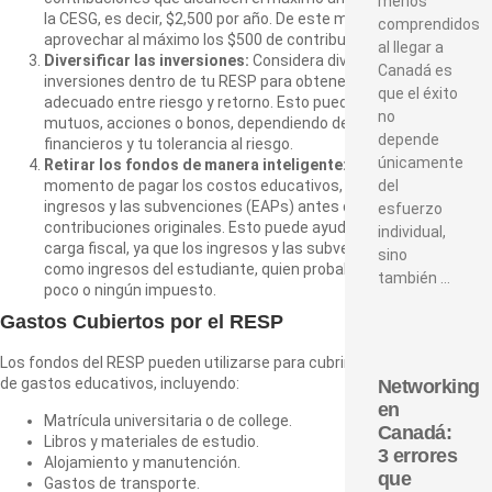
menos
la CESG, es decir, $2,500 por año. De este modo, puedes
comprendidos
aprovechar al máximo los $500 de contribución del gobierno.
al llegar a
Diversificar las inversiones:
Considera diversificar las
Canadá es
inversiones dentro de tu RESP para obtener un balance
que el éxito
adecuado entre riesgo y retorno. Esto puede incluir fondos
no
mutuos, acciones o bonos, dependiendo de tus objetivos
depende
financieros y tu tolerancia al riesgo.
únicamente
Retirar los fondos de manera inteligente:
Cuando llegue el
del
momento de pagar los costos educativos, retira primero los
ingresos y las subvenciones (EAPs) antes de retirar las
esfuerzo
contribuciones originales. Esto puede ayudarte a minimizar la
individual,
carga fiscal, ya que los ingresos y las subvenciones se gravan
sino
como ingresos del estudiante, quien probablemente pagará
también …
poco o ningún impuesto.
Gastos Cubiertos por el RESP
Los fondos del RESP pueden utilizarse para cubrir una amplia gama
de gastos educativos, incluyendo:
Networking
en
Matrícula universitaria o de college.
Canadá:
Libros y materiales de estudio.
3 errores
Alojamiento y manutención.
que
Gastos de transporte.