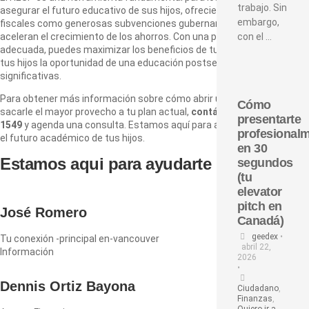
trabajo. Sin
asegurar el futuro educativo de sus hijos, ofreciendo tanto ventajas
embargo,
fiscales como generosas subvenciones gubernamentales que
aceleran el crecimiento de los ahorros. Con una planificación
con el …
adecuada, puedes maximizar los beneficios de tu RESP y brindar a
tus hijos la oportunidad de una educación postsecundaria sin deudas
significativas.
Para obtener más información sobre cómo abrir un RESP o cómo
Cómo
sacarle el mayor provecho a tu plan actual,
contáctanos al (587) 568-
presentarte
1549
y agenda una consulta. Estamos aquí para ayudarte a asegurar
profesional
el futuro académico de tus hijos.
en 30
Estamos aqui para ayudarte
segundos
(tu
elevator
pitch en
José Romero
Canadá)
geedex
•
Tu conexión -principal en-vancouver
abril 22,
Información
2026
•
Dennis Ortiz Bayona
Ciudadano
,
Finanzas
,