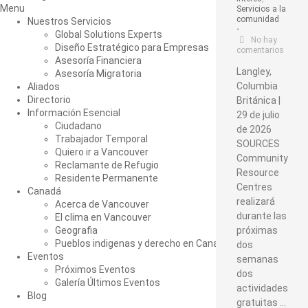
Menu
Servicios a la
comunidad
Nuestros Servicios
•
Global Solutions Experts
No hay
Diseño Estratégico para Empresas
comentarios
Asesoría Financiera
Langley,
Asesoría Migratoria
Columbia
Aliados
Directorio
Británica |
Información Esencial
29 de julio
Ciudadano
de 2026
Trabajador Temporal
SOURCES
Quiero ir a Vancouver
Community
Reclamante de Refugio
Resource
Residente Permanente
Centres
Canadá
realizará
Acerca de Vancouver
durante las
El clima en Vancouver
Geografia
próximas
Pueblos indigenas y derecho en Canadá
dos
Eventos
semanas
Próximos Eventos
dos
Galería Últimos Eventos
actividades
Blog
gratuitas …