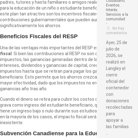
Ciudadano
,
padres, tutores y hasta familiares o amigos realicen contribuciones
Eventos
,
para la educación de un niño o estudiante beneficiario. Lo que hace
Interés
,
este plan tan atractivo son los incentivos fiscales y las
Servicios a la
comunidad
contribuciones gubernamentales que pueden aumentar
•
significativamente los ahorros.
No hay
comentarios
Beneficios Fiscales del RESP
Ayer, 25 de
Una de las ventajas más importantes del RESP es su
eficiencia
julio de
fiscal
. Si bien las contribuciones al RESP no son deducibles de
2026, se
impuestos, las ganancias generadas dentro de la cuenta, como
realizó en
intereses, dividendos y ganancias de capital, crecen libres de
Langley el
impuestos hasta que se retiran para pagar los gastos educativos del
cierre
beneficiario. Esto permite que los ahorros crezcan más rápido y con
oficial del
mayor efectividad, dado que los impuestos no erosionan las
contenedor
ganancias año tras año.
con
Cuando el dinero se retira para cubrir los costos de educación, se
donaciones
grava como ingreso del estudiante beneficiario, quien generalmente
recolectadas
tiene un ingreso bajo o nulo durante sus estudios. Esto significa que,
para
en la mayoría de los casos, el impacto fiscal será mínimo o
apoyar a
inexistente.
las familias
Subvención Canadiense para la Educación (CESG)
…