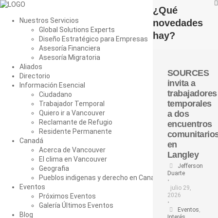
Ir
¿Qué
al
Nuestros Servicios
novedades
contenido
Global Solutions Experts
hay?
Diseño Estratégico para Empresas
Asesoría Financiera
Asesoría Migratoria
Aliados
SOURCES
Directorio
invita a
Información Esencial
trabajadores
Ciudadano
temporales
Trabajador Temporal
Quiero ir a Vancouver
a dos
Reclamante de Refugio
encuentros
Residente Permanente
comunitario
Canadá
en
Acerca de Vancouver
Langley
El clima en Vancouver
Jefferson
Geografia
Duarte
Pueblos indigenas y derecho en Canadá
•
Eventos
julio 29,
2026
Próximos Eventos
•
Galería Últimos Eventos
Eventos
,
Blog
Interés
,