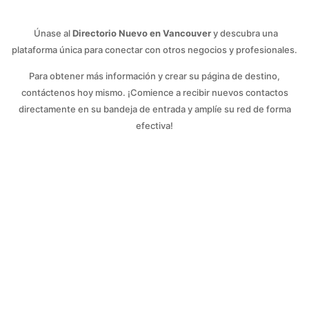
Únase al
Directorio Nuevo en Vancouver
y descubra una
plataforma única para conectar con otros negocios y profesionales.
Para obtener más información y crear su página de destino,
contáctenos hoy mismo. ¡Comience a recibir nuevos contactos
directamente en su bandeja de entrada y amplíe su red de forma
efectiva!
Contáctenos hoy mismo
y uno de nuestros agentes se
comunicará con usted para agendar una cita y explorar
cómo podemos crear sinergias de trabajo.
Obtenga más información y comience a recibir contactos
directamente en su bandeja de entrada al crear su
página de destino en el
Directorio Nuevo en