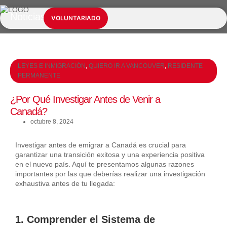
Noticias
NUESTROS SERVICIOS
INFORMACIÓN ESENCIAL
VOLUNTARIADO
LEYES E INMIGRACIÓN
,
QUIERO IR A VANCOUVER
,
RESIDENTE
PERMANENTE
¿Por Qué Investigar Antes de Venir a
Canadá?
octubre 8, 2024
Investigar antes de emigrar a Canadá es crucial para
garantizar una transición exitosa y una experiencia positiva
en el nuevo país. Aquí te presentamos algunas razones
importantes por las que deberías realizar una investigación
exhaustiva antes de tu llegada:
1. Comprender el Sistema de