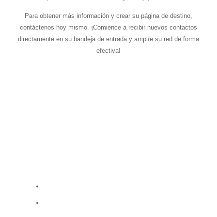
Para obtener más información y crear su página de destino,
contáctenos hoy mismo. ¡Comience a recibir nuevos contactos
directamente en su bandeja de entrada y amplíe su red de forma
efectiva!
Contáctenos hoy mismo
y uno de nuestros agentes se
comunicará con usted para agendar una cita y explorar
cómo podemos crear sinergias de trabajo.
Obtenga más información y comience a recibir contactos
directamente en su bandeja de entrada al crear su página
de destino en el
Directorio Nuevo en Vancouver
.
Tel: (587) 568-1549
Correo: info@nuevoenvancouver.ca