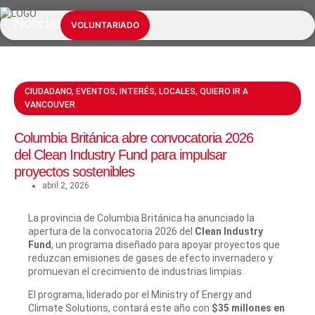
Noticias
NUESTROS SERVICIOS
INFORMACIÓN ESENCIAL
VOLUNTARIADO
CIUDADANO
,
EVENTOS
,
INTERÉS
,
LOCALES
,
QUIERO IR A
VANCOUVER
Columbia Británica abre convocatoria 2026
del Clean Industry Fund para impulsar
proyectos sostenibles
abril 2, 2026
La provincia de Columbia Británica ha anunciado la
apertura de la convocatoria 2026 del
Clean Industry
Fund
, un programa diseñado para apoyar proyectos que
reduzcan emisiones de gases de efecto invernadero y
promuevan el crecimiento de industrias limpias.
El programa, liderado por el Ministry of Energy and
Climate Solutions, contará este año con
$35 millones en