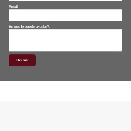
Email
En que te puedo ayudar?:
ENVIAR