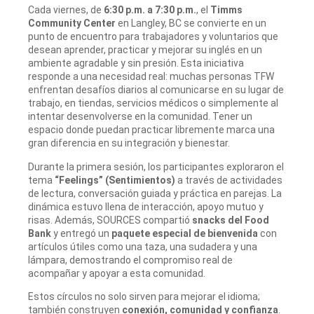
Cada viernes, de
6:30 p.m. a 7:30 p.m.
, el
Timms
Community Center
en Langley, BC se convierte en un
punto de encuentro para trabajadores y voluntarios que
desean aprender, practicar y mejorar su inglés en un
ambiente agradable y sin presión. Esta iniciativa
responde a una necesidad real: muchas personas TFW
enfrentan desafíos diarios al comunicarse en su lugar de
trabajo, en tiendas, servicios médicos o simplemente al
intentar desenvolverse en la comunidad. Tener un
espacio donde puedan practicar libremente marca una
gran diferencia en su integración y bienestar.
Durante la primera sesión, los participantes exploraron el
tema
“Feelings” (Sentimientos)
a través de actividades
de lectura, conversación guiada y práctica en parejas. La
dinámica estuvo llena de interacción, apoyo mutuo y
risas. Además, SOURCES compartió
snacks del Food
Bank
y entregó un
paquete especial de bienvenida
con
artículos útiles como una taza, una sudadera y una
lámpara, demostrando el compromiso real de
acompañar y apoyar a esta comunidad.
Estos círculos no solo sirven para mejorar el idioma;
también construyen
conexión, comunidad y confianza
.