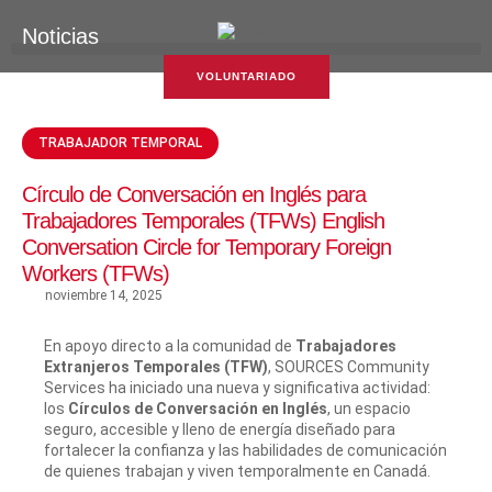
Noticias
VOLUNTARIADO
TRABAJADOR TEMPORAL
Círculo de Conversación en Inglés para
Trabajadores Temporales (TFWs) English
Conversation Circle for Temporary Foreign
Workers (TFWs)
noviembre 14, 2025
En apoyo directo a la comunidad de
Trabajadores
Extranjeros Temporales (TFW)
, SOURCES Community
Services ha iniciado una nueva y significativa actividad:
los
Círculos de Conversación en Inglés
, un espacio
seguro, accesible y lleno de energía diseñado para
fortalecer la confianza y las habilidades de comunicación
de quienes trabajan y viven temporalmente en Canadá.