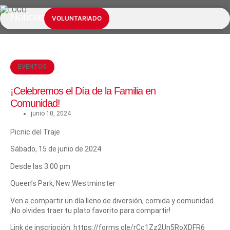
Noticias
NUESTROS SERVICIOS
INFORMACIÓN ESENCIAL
VOLUNTARIADO
EVENTOS
¡Celebremos el Día de la Familia en
Comunidad!
junio 10, 2024
Picnic del Traje
Sábado, 15 de junio de 2024
Desde las 3:00 pm
Queen’s Park, New Westminster
Ven a compartir un día lleno de diversión, comida y comunidad.
¡No olvides traer tu plato favorito para compartir!
Link de inscripción:
https://forms.gle/rCc1Zz2Un5RoXDFR6