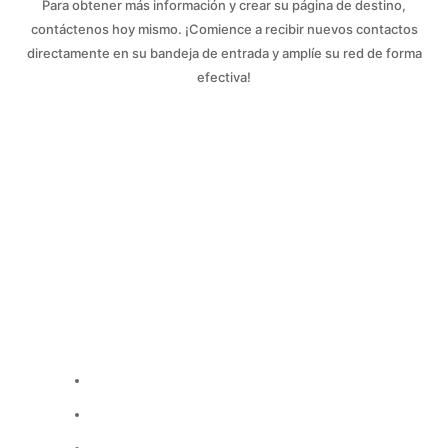
Para obtener más información y crear su página de destino,
contáctenos hoy mismo. ¡Comience a recibir nuevos contactos
directamente en su bandeja de entrada y amplíe su red de forma
efectiva!
Contáctenos hoy mismo
y uno de nuestros agentes se
comunicará con usted para agendar una cita y explorar
cómo podemos crear sinergias de trabajo.
Obtenga más información y comience a recibir contactos
directamente en su bandeja de entrada al crear su
página de destino en el
Directorio Nuevo en
Vancouver
.
Tel: (587) 568-1549
Correo: info@nuevoenvancouver.ca