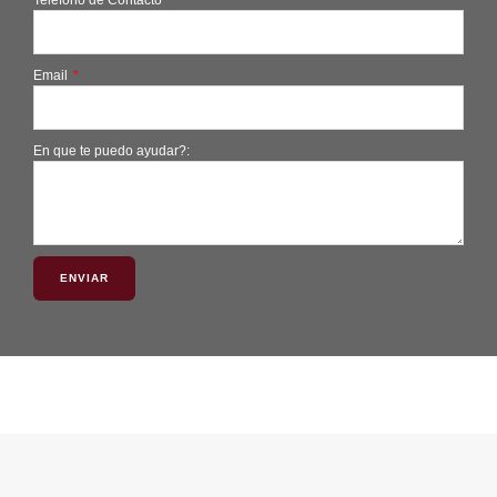
Email
En que te puedo ayudar?:
ENVIAR