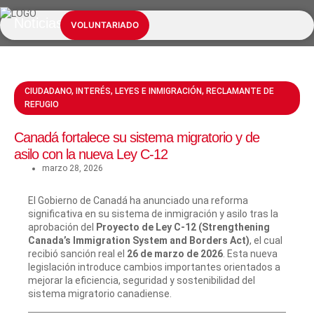
Noticias
NUESTROS SERVICIOS
INFORMACIÓN ESENCIAL
VOLUNTARIADO
CIUDADANO
,
INTERÉS
,
LEYES E INMIGRACIÓN
,
RECLAMANTE DE
REFUGIO
Canadá fortalece su sistema migratorio y de
asilo con la nueva Ley C-12
marzo 28, 2026
El Gobierno de Canadá ha anunciado una reforma
significativa en su sistema de inmigración y asilo tras la
aprobación del
Proyecto de Ley C-12 (Strengthening
Canada’s Immigration System and Borders Act)
, el cual
recibió sanción real el
26 de marzo de 2026
. Esta nueva
legislación introduce cambios importantes orientados a
mejorar la eficiencia, seguridad y sostenibilidad del
sistema migratorio canadiense.