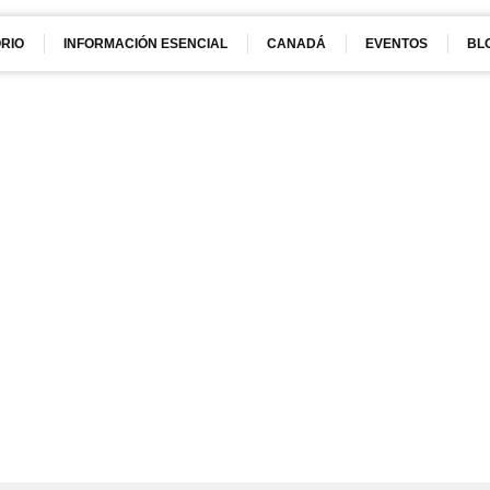
RIO
INFORMACIÓN ESENCIAL
CANADÁ
EVENTOS
BL
Article & News
Day: julio 8, 2024