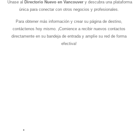
Únase al
Directorio Nuevo en Vancouver
y descubra una plataforma
única para conectar con otros negocios y profesionales.
Para obtener más información y crear su página de destino,
contáctenos hoy mismo. ¡Comience a recibir nuevos contactos
directamente en su bandeja de entrada y amplíe su red de forma
efectiva!
Contáctenos hoy mismo
y uno de nuestros agentes se
comunicará con usted para agendar una cita y explorar
cómo podemos crear sinergias de trabajo.
Obtenga más información y comience a recibir contactos
directamente en su bandeja de entrada al crear su página
de destino en el
Directorio Nuevo en Vancouver
.
Tel: (587) 568-1549